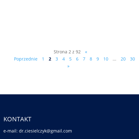
pismo do prowadzącego śledztwo
prokuratora Olszańskiego: Sz. P. Piotr
Olszański Prokurator Prokuratury
Rejonowej...
Strona 2 z 92
«
Poprzednie
1
2
3
4
5
6
7
8
9
10
...
20
30
»
KONTAKT
e-mail: dr.ciesielczyk@gmail.com