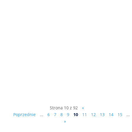
Pierwsze z dziesięciu przykazań
Ciesielczyka : "Zaciskaj pasa, zwiększaj
dochody, ale nie kosztem mieszkańców",
patrz film: ...
Strona 10 z 92
«
Poprzednie
...
6
7
8
9
10
11
12
13
14
15
...
»