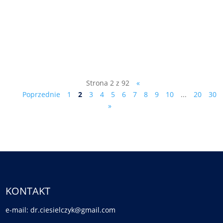
pismo do prowadzącego śledztwo
prokuratora Olszańskiego: Sz. P. Piotr
Olszański Prokurator Prokuratury
Rejonowej...
Strona 2 z 92
«
Poprzednie
1
2
3
4
5
6
7
8
9
10
...
20
30
»
KONTAKT
e-mail: dr.ciesielczyk@gmail.com