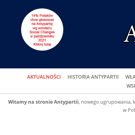
AKTUALNOŚCI
HISTORIA ANTYPARTII
WŁA
WS
Witamy na stronie Antypartii
, nowego ugrupowania, k
w Pol