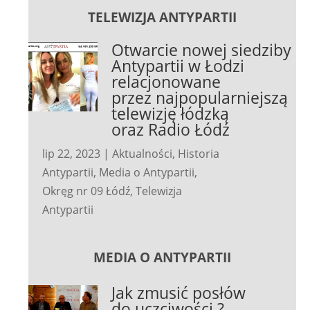
TELEWIZJA ANTYPARTII
Otwarcie nowej siedziby
Antypartii w Łodzi
relacjonowane
przez najpopularniejszą
telewizję łódzką
oraz Radio Łódź
lip 22, 2023
|
Aktualności
,
Historia
Antypartii
,
Media o Antypartii
,
Okręg nr 09 Łódź
,
Telewizja
Antypartii
MEDIA O ANTYPARTII
Jak zmusić posłów
do uczciwości ?