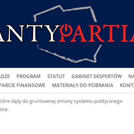
DZE
PROGRAM
STATUT
GABINET EKSPERTÓW
NA
PARCIE FINANSOWE
MATERIAŁY DO POBRANIA
KONT
tóre dąży do gruntownej zmiany systemu politycznego
sce.