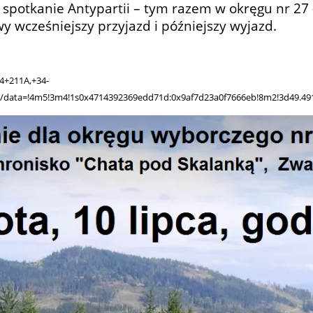
e spotkanie Antypartii – tym razem w okręgu nr 27 
iwy wcześniejszy przyjazd i późniejszy wyjazd.
4+211A,+34-
/data=!4m5!3m4!1s0x4714392369edd71d:0x9af7d23a0f7666eb!8m2!3d49.49