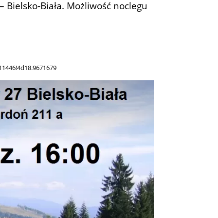
– Bielsko-Biała. Możliwość noclegu
11446!4d18.9671679