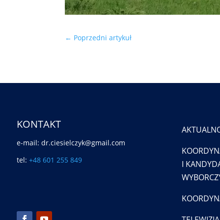
←
Poprzedni artykuł
KONTAKT
AKTUALNO
e-mail: dr.ciesielczyk@gmail.com
KOORDYN
tel:
+48 601 255 849
I KANDYDA
WYBORCZY
KOORDYNA
TELEWIZJA