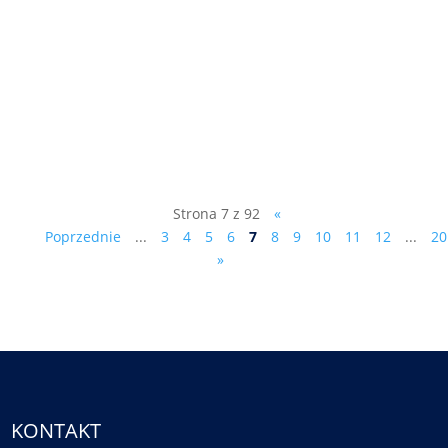
- dr Marek Ciesielczyk (patrz:
www.marekciesielczyk.com) powinien
kandydować na Prezydenta RP, kliknij na
jeden z linków poniżej (by otworzyć listę
na podpisy w WORD lub PDF): lista na
podpisy - w WORD lista na podpisy ...
Strona 7 z 92
«
Poprzednie
...
3
4
5
6
7
8
9
10
11
12
...
20
»
KONTAKT