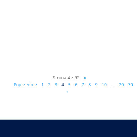
"Z władzą jest jak z seksem..." rozmowa
telewizyjna z dr.Markiem Ciesielczykiem,
kliknij tutaj:
https://www.starnowa.tv/.../marek-
ciesielczyk-dudzik.../
Strona 4 z 92
«
Poprzednie
1
2
3
4
5
6
7
8
9
10
...
20
30
»