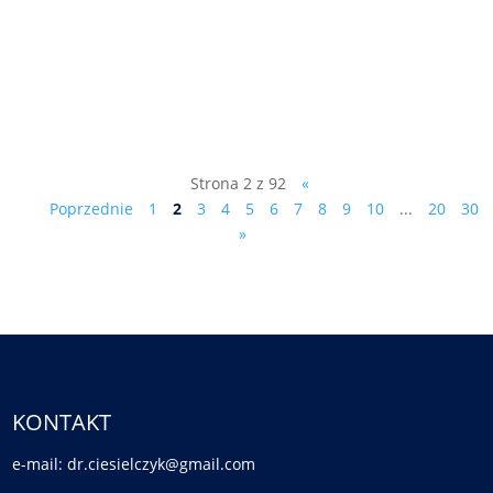
pismo do prowadzącego śledztwo
prokuratora Olszańskiego: Sz. P. Piotr
Olszański Prokurator Prokuratury
Rejonowej...
Strona 2 z 92
«
Poprzednie
1
2
3
4
5
6
7
8
9
10
...
20
30
»
KONTAKT
e-mail: dr.ciesielczyk@gmail.com