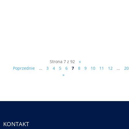
- dr Marek Ciesielczyk (patrz:
www.marekciesielczyk.com) powinien
kandydować na Prezydenta RP, kliknij na
jeden z linków poniżej (by otworzyć listę
na podpisy w WORD lub PDF): lista na
podpisy - w WORD lista na podpisy ...
Strona 7 z 92
«
Poprzednie
...
3
4
5
6
7
8
9
10
11
12
...
20
»
KONTAKT