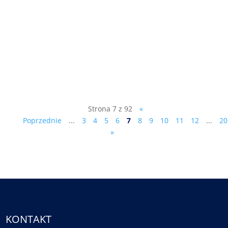
- dr Marek Ciesielczyk (patrz:
www.marekciesielczyk.com) powinien
kandydować na Prezydenta RP, kliknij na
jeden z linków poniżej (by otworzyć listę
na podpisy w WORD lub PDF): lista na
podpisy - w WORD lista na podpisy ...
Strona 7 z 92
«
Poprzednie
...
3
4
5
6
7
8
9
10
11
12
...
20
»
KONTAKT