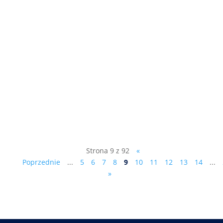
- Akt oskarżenia czy umorzenie śledztwa? -
Łatwiej będzie można odwołać wójta,
burmistrza czy prezydenta. - Dlaczego w
gminie Gręboszów mamy inwestycję
polonijną za 10 milionów dolarów, a w
Tarnowie będziemy mieć pikniki? patrz
kolejny odcinek programu telewizyjnego...
Strona 9 z 92
«
Poprzednie
...
5
6
7
8
9
10
11
12
13
14
...
»