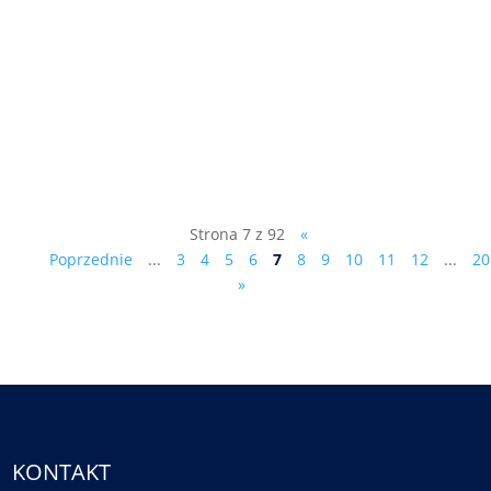
- dr Marek Ciesielczyk (patrz:
www.marekciesielczyk.com) powinien
kandydować na Prezydenta RP, kliknij na
jeden z linków poniżej (by otworzyć listę
na podpisy w WORD lub PDF): lista na
podpisy - w WORD lista na podpisy ...
Strona 7 z 92
«
Poprzednie
...
3
4
5
6
7
8
9
10
11
12
...
20
»
KONTAKT