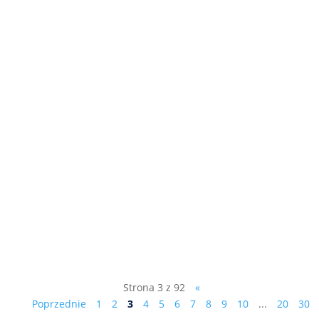
"Jak Polacy są okradani, dlaczego Finlandia
jest lepsza od Żubrówki i jak wybudować
dwa miasta w ciągu 4 lat?" - kolejny
odcinek programu dr.Marka Ciesielczyka
NAGA PRAWDA, kliknij tutaj:
https://youtu.be/oA0LLEol-ME Subskrybuj,
jeśli uznasz, że warto....
Strona 3 z 92
«
Poprzednie
1
2
3
4
5
6
7
8
9
10
...
20
30