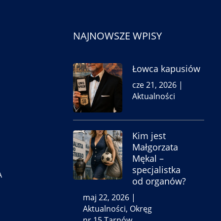
NAJNOWSZE WPISY
Łowca kapusiów
cze 21, 2026
|
Aktualności
Kim jest
Małgorzata
Mękal –
specjalistka
A
od organów?
maj 22, 2026
|
Aktualności
,
Okręg
nr 15 Tarnów