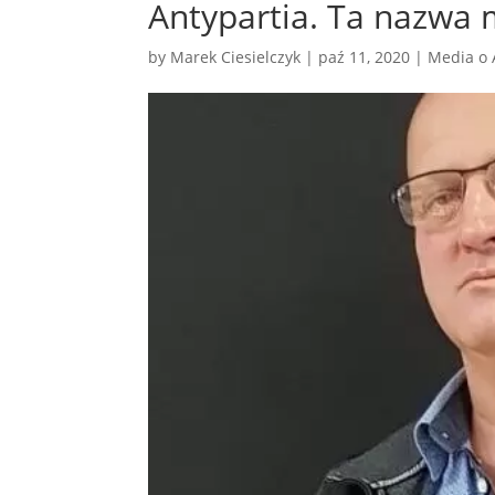
Antypartia. Ta nazwa 
by
Marek Ciesielczyk
|
paź 11, 2020
|
Media o 