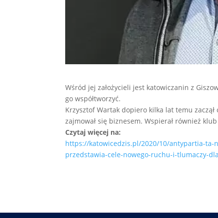
Wśród jej założycieli jest katowiczanin z Gisz
go współtworzyć.
Krzysztof Wartak dopiero kilka lat temu zaczął 
zajmował się biznesem. Wspierał również klub s
Czytaj więcej na:
https://katowicedzis.pl/2020/10/antypartia-ta-
przedstawia-cele-nowego-ruchu-i-tlumaczy-dl