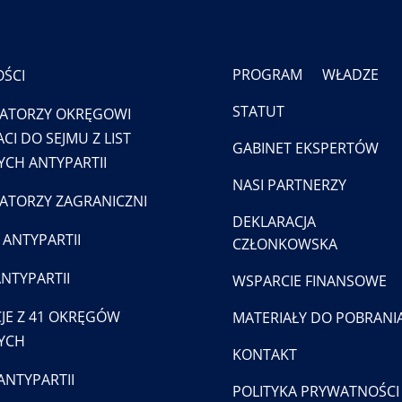
PROGRAM
WŁADZE
ŚCI
STATUT
ATORZY OKRĘGOWI
CI DO SEJMU Z LIST
GABINET EKSPERTÓW
CH ANTYPARTII
NASI PARTNERZY
TORZY ZAGRANICZNI
DEKLARACJA
 ANTYPARTII
CZŁONKOWSKA
ANTYPARTII
WSPARCIE FINANSOWE
JE Z 41 OKRĘGÓW
MATERIAŁY DO POBRANI
YCH
KONTAKT
ANTYPARTII
POLITYKA PRYWATNOŚCI