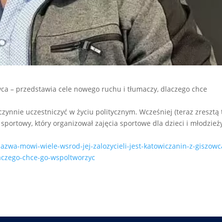
owca – przedstawia cele nowego ruchu i tłumaczy, dlaczego chce
czynnie uczestniczyć w życiu politycznym. Wcześniej (teraz zresztą 
portowy, który organizował zajęcia sportowe dla dzieci i młodzież
nazwa-mowi-wiele-wsrod-jej-zalozycieli-jest-katowiczanin-z-giszowc
aczego-chce-go-wspoltworzyc