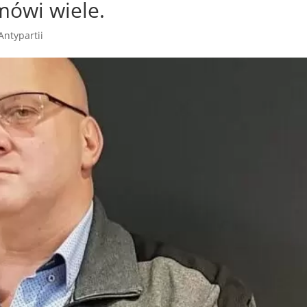
mówi wiele.
Antypartii