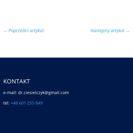
←
Poprzedni artykuł
Następny artykuł
→
KONTAKT
e-mail: dr.ciesielczyk@gmail.com
tel:
+48 601 255 849