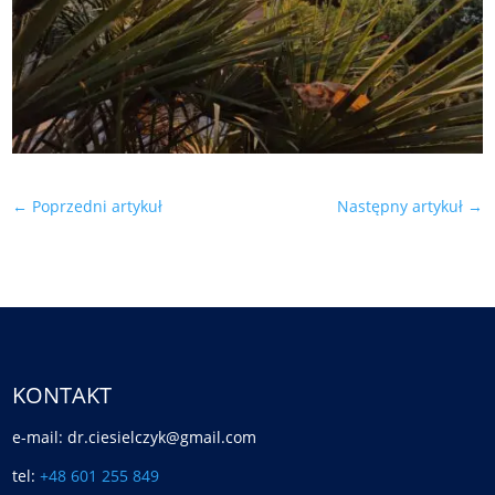
←
Poprzedni artykuł
Następny artykuł
→
KONTAKT
e-mail: dr.ciesielczyk@gmail.com
tel:
+48 601 255 849