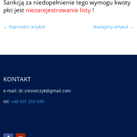
Sankcją za niedopełnienie tego wymogu kwoty
płci jest
niezarejestrowanie listy
!
←
Poprzedni artykuł
Następny artykuł
→
KONTAKT
e-mail: dr.ciesielczyk@gmail.com
tel:
+48 601 255 849