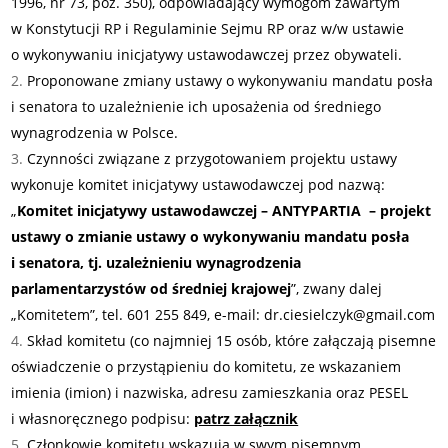
1996, nr 73, poz. 350), odpowiadający wymogom zawartym
w Konstytucji RP i Regulaminie Sejmu RP oraz w/w ustawie
o wykonywaniu inicjatywy ustawodawczej przez obywateli.
Proponowane zmiany ustawy o wykonywaniu mandatu posła
i senatora to uzależnienie ich uposażenia od średniego
wynagrodzenia w Polsce.
Czynności związane z przygotowaniem projektu ustawy
wykonuje komitet inicjatywy ustawodawczej pod nazwą:
„
Komitet inicjatywy ustawodawczej – ANTYPARTIA – projekt
ustawy o zmianie ustawy o wykonywaniu mandatu posła
i senatora, tj. uzależnieniu wynagrodzenia
parlamentarzystów od średniej krajowej
”, zwany dalej
„Komitetem”, tel. 601 255 849, e-mail: dr.ciesielczyk@gmail.com
Skład komitetu (co najmniej 15 osób, które załączają pisemne
oświadczenie o przystąpieniu do komitetu, ze wskazaniem
imienia (imion) i nazwiska, adresu zamieszkania oraz PESEL
i własnoręcznego podpisu:
patrz załącznik
Członkowie komitetu wskazują w swym pisemnym