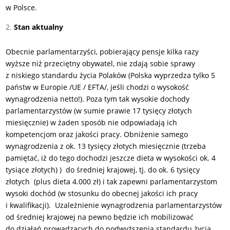
w Polsce.
Stan aktualny
Obecnie parlamentarzyści, pobierający pensje kilka razy
wyższe niż przeciętny obywatel, nie zdają sobie sprawy
z niskiego standardu życia Polaków (Polska wyprzedza tylko 5
państw w Europie /UE / EFTA/, jeśli chodzi o wysokość
wynagrodzenia netto!). Poza tym tak wysokie dochody
parlamentarzystów (w sumie prawie 17 tysięcy złotych
miesięcznie) w żaden sposób nie odpowiadają ich
kompetencjom oraz jakości pracy. Obniżenie samego
wynagrodzenia z ok. 13 tysięcy złotych miesięcznie (trzeba
pamiętać, iż do tego dochodzi jeszcze dieta w wysokości ok. 4
tysiące złotych) ) do średniej krajowej, tj. do ok. 6 tysięcy
złotych (plus dieta 4.000 zł) i tak zapewni parlamentarzystom
wysoki dochód (w stosunku do obecnej jakości ich pracy
i kwalifikacji). Uzależnienie wynagrodzenia parlamentarzystów
od średniej krajowej na pewno będzie ich mobilizować
do działań prowadzących do podwyższenia standardu życia