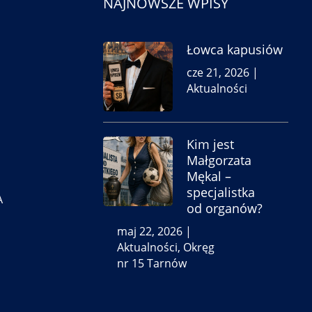
NAJNOWSZE WPISY
Łowca kapusiów
cze 21, 2026
|
Aktualności
Kim jest
Małgorzata
Mękal –
specjalistka
A
od organów?
maj 22, 2026
|
Aktualności
,
Okręg
nr 15 Tarnów