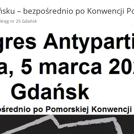
ńsku – bezpośrednio po Konwencji P
kręg nr 25 Gdańsk