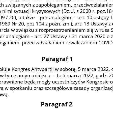
ach związanych z zapobieganiem, przeciwdziałanie
nimi sytuacji kryzysowych (Dz.U. z 2000 r. poz.18
l 409 / 20), a także – per analogiam – art. 10 ustęp
1989 Nr 20, poz 104 z poźn. zm.), art. 18 Ustawy z
cia w związku z rozprzestrzenianiem się wirusa S
per analogiam – art. 27 Ustawy z 31 marca 2020 o 
ieganiem, przeciwdziałaniem i zwalczaniem COVID
Paragraf 1
łuje Kongres Antypartii w sobotę, 5 marca 2022, 
– w tym samym miejscu – to 5 marca 2022, godz. 2
prawnione będą mogły uczestniczyć w Kongresie o
 w spotkaniu oraz szczegółowe zasady organizacji
ową.
Paragraf 2