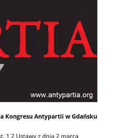
ia Kongresu Antypartii w Gdańsku
ust. 1,2 Ustawy z dnia 2 marca