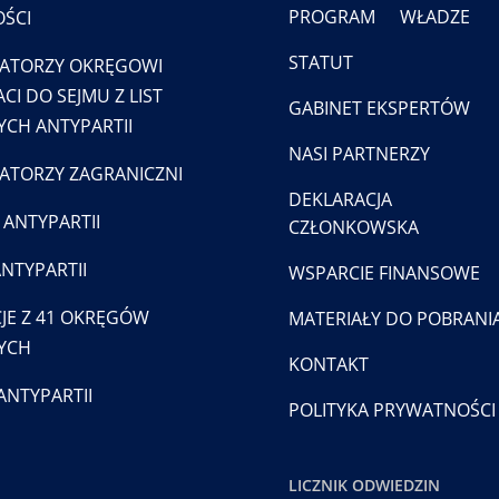
PROGRAM
WŁADZE
ŚCI
STATUT
ATORZY OKRĘGOWI
CI DO SEJMU Z LIST
GABINET EKSPERTÓW
CH ANTYPARTII
NASI PARTNERZY
TORZY ZAGRANICZNI
DEKLARACJA
 ANTYPARTII
CZŁONKOWSKA
ANTYPARTII
WSPARCIE FINANSOWE
JE Z 41 OKRĘGÓW
MATERIAŁY DO POBRANI
YCH
KONTAKT
ANTYPARTII
POLITYKA PRYWATNOŚCI
LICZNIK ODWIEDZIN