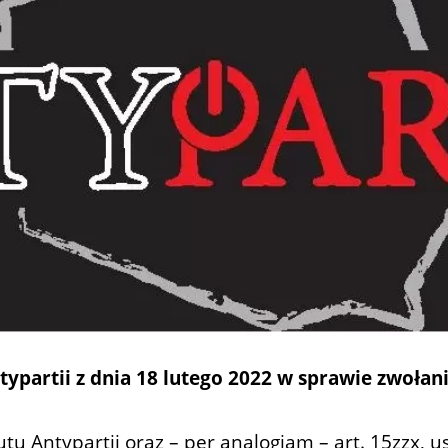
partii z dnia 18 lutego 2022 w sprawie zwołan
tutu Antypartii oraz – per analogiam – art. 15zzx, 