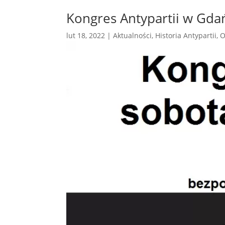
Kongres Antypartii w Gda
lut 18, 2022
|
Aktualności
,
Historia Antypartii
,
O