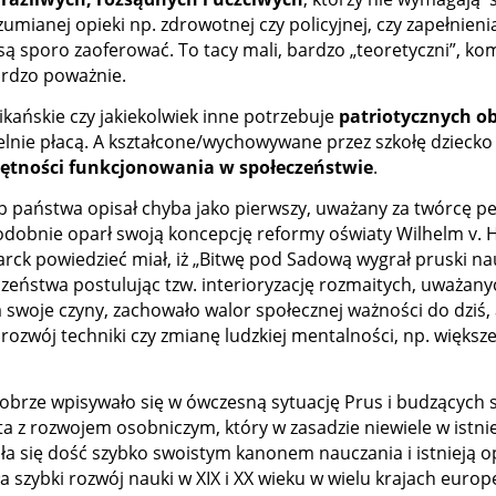
umianej opieki np. zdrowotnej czy policyjnej, czy zapełnien
 są sporo zaoferować. To tacy mali, bardzo „teoretyczni”, ko
bardzo poważnie.
kańskie czy jakiekolwiek inne potrzebuje
patriotycznych o
etelnie płacą. A kształcone/wychowywane przez szkołę dziec
ętności funkcjonowania w społeczeństwie
.
 państwa opisał chyba jako pierwszy, uważany za twórcę ped
dobnie oparł swoją koncepcję reformy oświaty Wilhelm v. 
marck powiedzieć miał, iż „Bitwę pod Sadową wygrał pruski n
czeństwa postulując tzw. interioryzację rozmaitych, uważan
a swoje czyny, zachowało walor społecznej ważności do dziś,
zwój techniki czy zmianę ludzkiej mentalności, np. większej
 dobrze wpisywało się w ówczesną sytuację Prus i budzących
a z rozwojem osobniczym, który w zasadzie niewiele w istn
ła się dość szybko swoistym kanonem nauczania i istnieją opi
ybki rozwój nauki w XIX i XX wieku w wielu krajach europejs