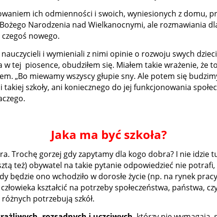
owaniem ich odmienności i swoich, wyniesionych z domu, p
ąt Bożego Narodzenia nad Wielkanocnymi, ale rozmawiania d
ę czegoś nowego.
nauczycieli i wymieniali z nimi opinie o rozwoju swych dzieci
ta w tej piosence, obudziłem się. Miałem takie wrażenie, że t
tem. „Bo miewamy wszyscy głupie sny. Ale potem się budzimy.
ni takiej szkoły, ani koniecznego do jej funkcjonowania społ
aczego.
Jaka ma być szkoła?
ra. Trochę gorzej gdy zapytamy dla kogo dobra? I nie idzie tu
tą też) obywatel na takie pytanie odpowiedzieć nie potrafi, 
 gdy będzie ono wchodziło w dorosłe życie (np. na rynek pracy)
łowieka kształcić na potrzeby społeczeństwa, państwa, czy
i różnych potrzebują szkół.
rażliwych, rozsądnych i uczciwych
, którzy nie wymagają 