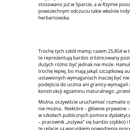
stosowano już w Sparcie, a w Rzymie posia
powszechnym odczuciu takie właśnie indyw
herbartowska.
Trochę tych szkół mamy; razem 25,854 w t
te reprezentują bardzo zróżnicowany pozi
dużych różnic być jednak nie może. Hamul
trochę lepiej, bo mają jakąś szczątkową a
ustawionych wymaganiach inaczej być nie 
podejścia do ucznia ani granicy wymagań 
konstrukcji egzaminu maturalnego „przes
Można, oczywiście uruchamiać rozmaite sy
nie można. Niektóre – głównie prywatne –
w szkołach publicznych pomoce dydaktyczne
– pracownik „zużywa” się bardzo szybko) i
te relacje są warunkiem powodzenia proces