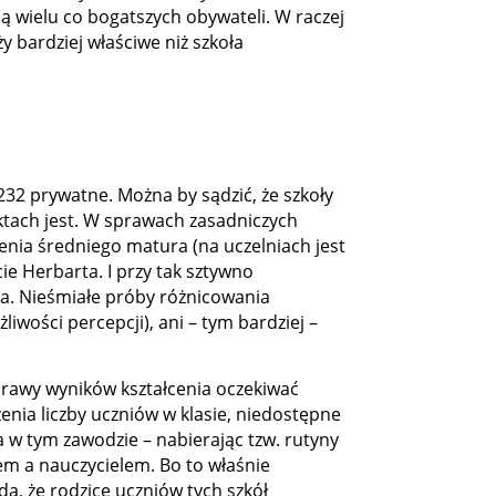
ą wielu co bogatszych obywateli. W raczej
 bardziej właściwe niż szkoła
232 prywatne. Można by sądzić, że szkoły
ktach jest. W sprawach zasadniczych
enia średniego matura (na uczelniach jest
e Herbarta. I przy tak sztywno
a. Nieśmiałe próby różnicowania
ości percepcji), ani – tym bardziej –
prawy wyników kształcenia oczekiwać
nia liczby uczniów w klasie, niedostępne
a w tym zawodzie – nabierając tzw. rutyny
em a nauczycielem. Bo to właśnie
a, że rodzice uczniów tych szkół