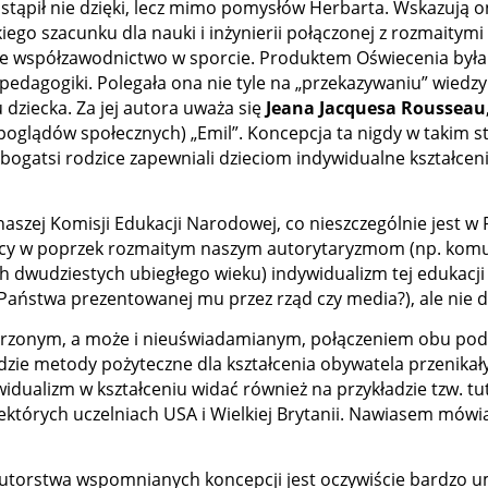
stąpił nie dzięki, lecz mimo pomysłów Herbarta. Wskazują on
iego szacunku dla nauki i inżynierii połączonej z rozmaitym
ze współzawodnictwo w sporcie. Produktem Oświecenia była 
pedagogiki. Polegała ona nie tyle na „przekazywaniu” wiedz
dziecka. Za jej autora uważa się
Jeana Jacquesa Rousseau
oglądów społecznych) „Emil”. Koncepcja ta nigdy w takim st
o bogatsi rodzice zapewniali dzieciom indywidualne kształcen
szej Komisji Edukacji Narodowej, co nieszczególnie jest w 
ojący w poprzek rozmaitym naszym autorytaryzmom (np. kom
h dwudziestych ubiegłego wieku) indywidualizm tej edukacj
i Państwa prezentowanej mu przez rząd czy media?), ale nie 
zonym, a może i nieuświadamianym, połączeniem obu podejś
 gdzie metody pożyteczne dla kształcenia obywatela przenikał
ywidualizm w kształceniu widać również na przykładzie tzw. t
których uczelniach USA i Wielkiej Brytanii. Nawiasem mówiąc
utorstwa wspomnianych koncepcji jest oczywiście bardzo 