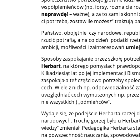
współplemieńców (np. forsy, rozmaicie roz
naprawdę!
– ważne), a za to sami skłonni
ci potrzeba, zostaw ile możesz” traktują 
Państwo, obojętnie czy narodowe, republi
rzucić potrafią, a na co dzień podatki rz
ambicji, możliwości i zainteresowań
umiej
Sposoby zaspokajanie przez szkołę potrzeb
Herbart
, na którego pomysłach prawdopo
Kilkadziesiąt lat po jej implementacji Bis
zaspokajała też częściowo potrzeby społe
cech. Wiele z nich np. odpowiedzialność z
uwzględniać cech wymuszonych np. przez ro
nie wszystkich!) „odmieńców”.
Wydaje się, że podejście Herbarta raczej
narodowych. Trochę gorzej było u Herbart
wiedzy” zmieniał. Pedagogika Herbarta sta
na powszechność nauczania, spowodowała sz