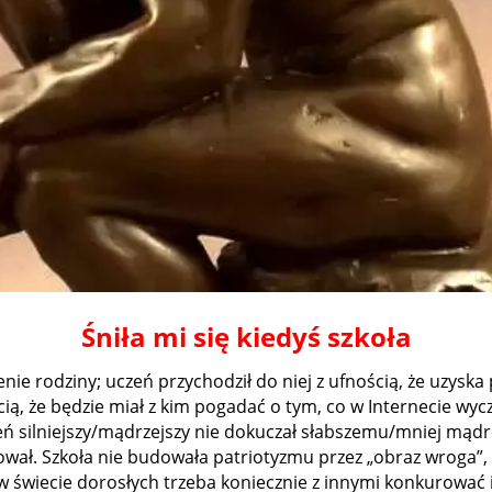
Śniła mi się kiedyś szkoła
enie rodziny; uczeń przychodził do niej z ufnością, że uzysk
, że będzie miał z kim pogadać o tym, co w Internecie wyczyta
czeń silniejszy/mądrzejszy nie dokuczał słabszemu/mniej mąd
nował. Szkoła nie budowała patriotyzmu przez „obraz wroga”,
 w świecie dorosłych trzeba koniecznie z innymi konkurować i