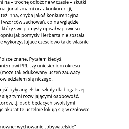
i na – trochę odłożone w czasie – skutki
i nacjonalizmami oraz konkurencji,
też inna, chyba jakoś konkurencyjna
y i wzorców zachowań, co na wglądzie
, który swe pomysły opisał w powieści
opniu jak pomysły Herbarta nie została
ie wykorzystujące częściowo takie właśnie
Polsce znane. Pytałem kiedyś,
unizmowi PRL czy uniesieniom okresu
i (może tak edukowany uczeń zauważy
dowiedziałem się niczego.
ć były angielskie szkoły dla bogatszej
y się z tymi rozwijającymi osobowość.
utorów, tj. osób będących swoistymi
 akurat te uczelnie lokują się w czołówce
umowne; wychowanie „obywatelskie”