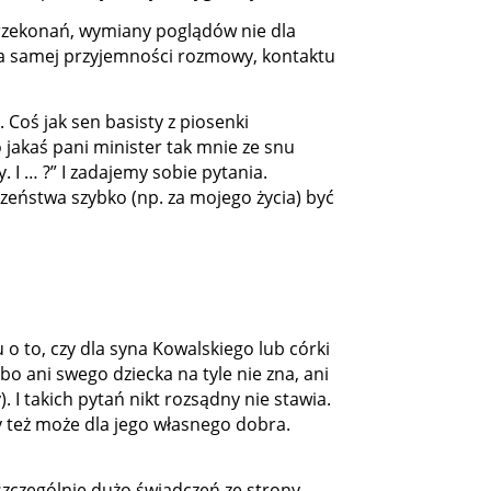
rzekonań, wymiany poglądów nie dla
la samej przyjemności rozmowy, kontaktu
. Coś jak sen basisty z piosenki
o jakaś pani minister tak mnie ze snu
 I … ?” I zadajemy sobie pytania.
eczeństwa szybko (np. za mojego życia) być
 o to, czy dla syna Kowalskiego lub córki
bo ani swego dziecka na tyle nie zna, ani
. I takich pytań nikt rozsądny nie stawia.
 też może dla jego własnego dobra.
szczególnie dużo świadczeń ze strony