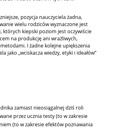
czniejsze, pozycja nauczyciela żadna,
owanie wielu rodziców wyznaczone jest
 których kiepski poziom jest oczywiście
scem na produkcję ani wrażliwych,
metodami. I żadne kolejne upiększenia
la jako „wciskacza wiedzy, etyki i ideałów”
nika zamiast nieosiągalnej dziś roli
wane przez ucznia testy (to w zakresie
zniem (to w zakresie efektów poznawania