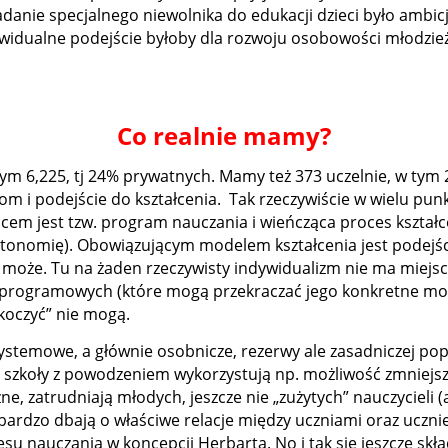
danie specjalnego niewolnika do edukacji dzieci było ambicj
idualne podejście byłoby dla rozwoju osobowości młodzieży
Co realnie mamy?
ym 6,225, tj 24% prywatnych. Mamy też 373 uczelnie, w tym 
om i podejście do kształcenia. Tak rzeczywiście w wielu pun
cem jest tzw. program nauczania i wieńcząca proces kształc
utonomię). Obowiązującym modelem kształcenia jest podejści
może. Tu na żaden rzeczywisty indywidualizm nie ma miejsc
programowych (które mogą przekraczać jego konkretne możliw
koczyć” nie mogą.
stemowe, a głównie osobnicze, rezerwy ale zasadniczej po
 szkoły z powodzeniem wykorzystują np. możliwość zmniejsze
, zatrudniają młodych, jeszcze nie „zużytych” nauczycieli (
 bardzo dbają o właściwe relacje między uczniami oraz uczni
u nauczania w koncepcji Herbarta. No i tak się jeszcze skład