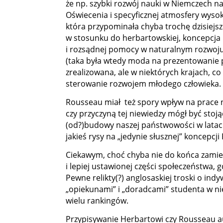
że np. szybki rozwój nauki w Niemczech na
Oświecenia i specyficznej atmosfery wysok
która przypominała chyba trochę dzisiejs
w stosunku do herbartowskiej, koncepcja 
i rozsądnej pomocy w naturalnym rozwoju 
(taka była wtedy moda na prezentowanie p
zrealizowana, ale w niektórych krajach, c
sterowanie rozwojem młodego człowieka.
Rousseau miał też spory wpływ na prace na
czy przyczyną tej niewiedzy mógł być st
(od?)budowy naszej państwowości w latac
jakieś rysy na „jedynie słusznej” koncepcj
Ciekawym, choć chyba nie do końca zamier
i lepiej ustawionej części społeczeństwa,
Pewne relikty(?) anglosaskiej troski o ind
„opiekunami” i „doradcami” studenta w nie
wielu rankingów.
Przypisywanie Herbartowi czy Rousseau a