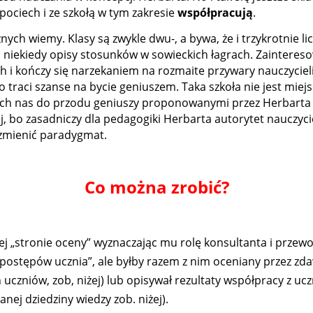
pociech i ze szkołą w tym zakresie
współpracują
.
nych wiemy. Klasy są zwykle dwu-, a bywa, że i trzykrotnie li
 niekiedy opisy stosunków w sowieckich łagrach. Zainteres
 i kończy się narzekaniem na rozmaite przywary nauczycieli,
traci szanse na bycie geniuszem. Taka szkoła nie jest miej
ch nas do przodu geniuszy proponowanymi przez Herbarta 
ej, bo zasadniczy dla pedagogiki Herbarta autorytet nauczycie
zmienić paradygmat.
Co można zrobić?
ej „stronie oceny” wyznaczając mu rolę konsultanta i przewod
„postępów ucznia”, ale byłby razem z nim oceniany przez zda
czniów, zob, niżej) lub opisywał rezultaty współpracy z uc
nej dziedziny wiedzy zob. niżej).