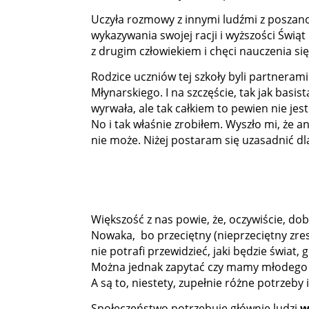
Uczyła rozmowy z innymi ludźmi z poszan
wykazywania swojej racji i wyższości Świ
z drugim człowiekiem i chęci nauczenia si
Rodzice uczniów tej szkoły byli partnerami 
Młynarskiego. I na szczęście, tak jak basis
wyrwała, ale tak całkiem to pewien nie jes
No i tak właśnie zrobiłem. Wyszło mi, że a
nie może. Niżej postaram się uzasadnić dl
Większość z nas powie, że, oczywiście, dob
Nowaka, bo przeciętny (nieprzeciętny zresz
nie potrafi przewidzieć, jaki będzie świat,
Można jednak zapytać czy mamy młodego cz
A są to, niestety, zupełnie różne potrzeby 
Społeczeństwo potrzebuje głównie ludzi
w