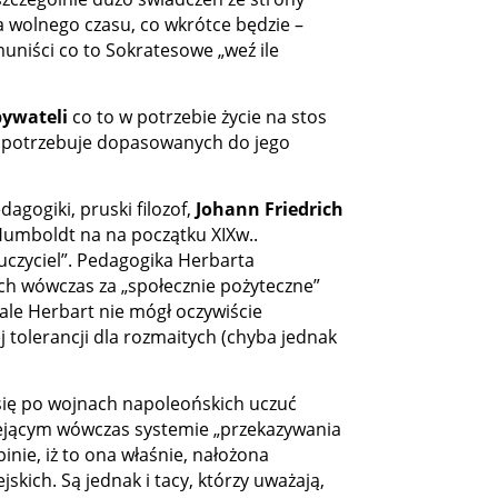
ia wolnego czasu, co wkrótce będzie –
muniści co to Sokratesowe „weź ile
bywateli
co to w potrzebie życie na stos
ko potrzebuje dopasowanych do jego
agogiki, pruski filozof,
Johann Friedrich
Humboldt na na początku XIXw..
auczyciel”. Pedagogika Herbarta
ych wówczas za „społecznie pożyteczne”
 ale Herbart nie mógł oczywiście
 tolerancji dla rozmaitych (chyba jednak
 się po wojnach napoleońskich uczuć
iejącym wówczas systemie „przekazywania
nie, iż to ona właśnie, nałożona
kich. Są jednak i tacy, którzy uważają,