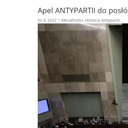
Apel ANTYPARTII do posłó
lis 9, 2022
|
Aktualności
,
Historia Antypartii