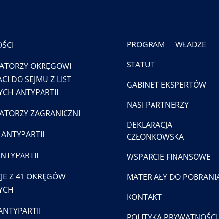
PROGRAM
WŁADZE
ŚCI
STATUT
ATORZY OKRĘGOWI
CI DO SEJMU Z LIST
GABINET EKSPERTÓW
CH ANTYPARTII
NASI PARTNERZY
TORZY ZAGRANICZNI
DEKLARACJA
 ANTYPARTII
CZŁONKOWSKA
ANTYPARTII
WSPARCIE FINANSOWE
JE Z 41 OKRĘGÓW
MATERIAŁY DO POBRANI
YCH
KONTAKT
ANTYPARTII
POLITYKA PRYWATNOŚCI