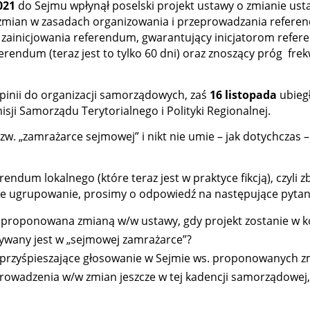
2021
do Sejmu wpłynął poselski projekt ustawy o zmianie us
y zmian w zasadach organizowania i przeprowadzania referen
 zainicjowania referendum, gwarantujący inicjatorom refer
endum (teraz jest to tylko 60 dni) oraz znoszący próg frek
pinii do organizacji samorządowych, zaś
16 listopada
ubieg
sji Samorządu Terytorialnego i Polityki Regionalnej.
zw. „zamrażarce sejmowej” i nikt nie umie – jak dotychczas 
erendum lokalnego (które teraz jest w praktyce fikcją), czyli
ze ugrupowanie, prosimy o odpowiedź na następujące pytan
za proponowana zmianą w/w ustawy, gdy projekt zostanie w 
mywany jest w „sejmowej zamrażarce”?
ia przyśpieszające głosowanie w Sejmie ws. proponowanych 
prowadzenia w/w zmian jeszcze w tej kadencji samorządowej,