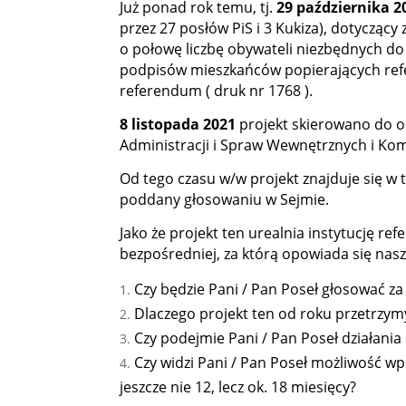
Już ponad rok temu, tj.
29 października 
przez 27 posłów PiS i 3 Kukiza), dotycząc
o połowę liczbę obywateli niezbędnych do
podpisów mieszkańców popierających refer
referendum (
druk nr 1768
).
8 listopada 2021
projekt skierowano do o
Administracji i Spraw Wewnętrznych i Komi
Od tego czasu w/w projekt znajduje się w t
poddany głosowaniu w Sejmie.
Jako że projekt ten urealnia instytucję ref
bezpośredniej, za którą opowiada się nas
Czy będzie Pani / Pan Poseł głosować 
Dlaczego projekt ten od roku przetrzy
Czy podejmie Pani / Pan Poseł działan
Czy widzi Pani / Pan Poseł możliwość w
jeszcze nie 12, lecz ok. 18 miesięcy?