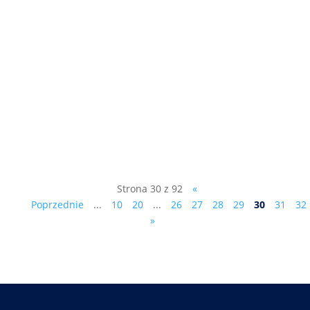
Kongres Antypartii sobota, 15
października 2022, godz. 12:00 Hotel „U
Witaszka” ul. W. Lercha 5, 05-152
Czosnów , k. Warszawy Uczestnictwo
(ewentualny obiad - 30 zł czy nocleg - 130
zł ze śniadaniem) proszę zgłaszać pod
numerem telefonu: 601 255 849....
Strona 30 z 92
«
Poprzednie
...
10
20
...
26
27
28
29
30
31
32
»