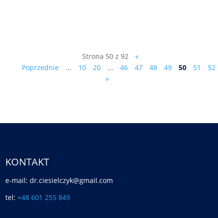
tarnowskich radnych, Marek Ciesielczyk,
który...
Strona 50 z 92
«
Poprzednie
...
10
20
...
46
47
48
49
50
51
52
»
KONTAKT
e-mail: dr.ciesielczyk@gmail.com
tel:
+48 601 255 849