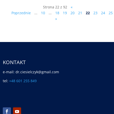
Strona 22 z 92
«
Poprzednie
...
10
...
18
19
20
21
22
23
24
25
»
KONTAKT
e-mail: dr.ciesielczyk@gmail.com
tel:
+48 601 255 849