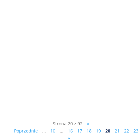
Na marginesie działań Partii
Republikańskiej „Mejza…stał się wstydem
i wyrzutem sumienia nie tylko
województwa lubuskiego”. Jeden z
senatorów RP Łukasz Mejza najpierw -
jako działacz Bezpartyjnych
Samorządowców – został radnym Sejmiku
Województwa Lubuskiego....
Strona 20 z 92
«
Poprzednie
...
10
...
16
17
18
19
20
21
22
23
»