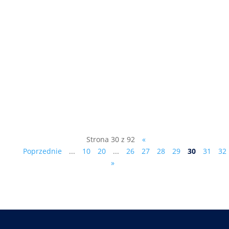
Kongres Antypartii sobota, 15
października 2022, godz. 12:00 Hotel „U
Witaszka” ul. W. Lercha 5, 05-152
Czosnów , k. Warszawy Uczestnictwo
(ewentualny obiad - 30 zł czy nocleg - 130
zł ze śniadaniem) proszę zgłaszać pod
numerem telefonu: 601 255 849....
Strona 30 z 92
«
Poprzednie
...
10
20
...
26
27
28
29
30
31
32
»