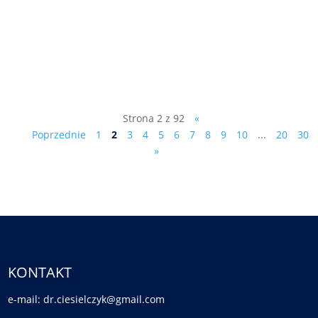
pismo do prowadzącego śledztwo
prokuratora Olszańskiego: Sz. P. Piotr
Olszański Prokurator Prokuratury
Rejonowej...
Strona 2 z 92
«
Poprzednie
1
2
3
4
5
6
7
8
9
10
...
20
30
»
KONTAKT
e-mail: dr.ciesielczyk@gmail.com