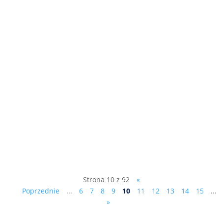
Pierwsze z dziesięciu przykazań
Ciesielczyka : "Zaciskaj pasa, zwiększaj
dochody, ale nie kosztem mieszkańców",
patrz film: ...
Strona 10 z 92
«
Poprzednie
...
6
7
8
9
10
11
12
13
14
15
...
»