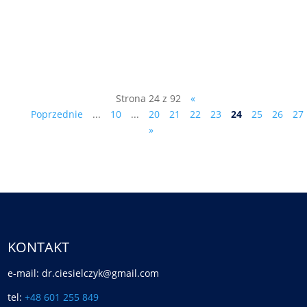
w najbliższych, świątecznych dniach oraz
lepszej Polski w Nowym Roku 2023
życzymy !
Strona 24 z 92
«
Poprzednie
...
10
...
20
21
22
23
24
25
26
27
»
KONTAKT
e-mail: dr.ciesielczyk@gmail.com
tel:
+48 601 255 849