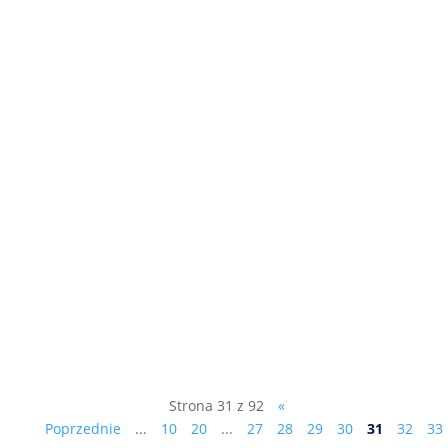
Prześlij tę wiadomość dalej ! Czy chciałbyś
sam (lub Twój znajomy?) zarobić w ciągu
jednego dnia co najmniej 500 zł, będąc w
przyszłym roku członkiem komisji
wyborczej z ramienia ANTYPARTII?
Prawdopodobnie suma ta będzie jeszcze
znacznie wyższa niż w czasie ostatnich...
Strona 31 z 92
«
Poprzednie
...
10
20
...
27
28
29
30
31
32
33