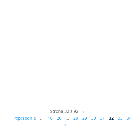
Z wyników przeprowadzonego niedawno
przez portal OTODOM rankingu wynika, ze
mieszkańcy Rudy Śląskiej są wyjątkowo
nieszczęśliwymi ludźmi - głównie z
powodu warunków życia w tym mieście
(patrz zamieszczona wyżej lista
rankingowa). O tym, czy ankietowani...
Strona 32 z 92
«
Poprzednie
...
10
20
...
28
29
30
31
32
33
34
»