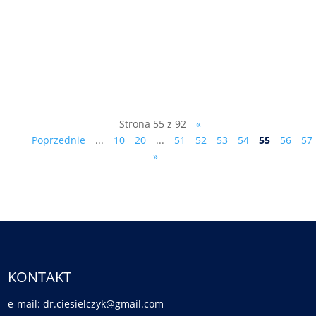
demokracji bezpośredniej, zwłaszcza jej
szwajcarskiego modelu. To wybitny
intelektualista polski, mieszkający na stałe
w Szwajcarii – profesor Mirosław Matyja,...
Strona 55 z 92
«
Poprzednie
...
10
20
...
51
52
53
54
55
56
57
»
KONTAKT
e-mail: dr.ciesielczyk@gmail.com