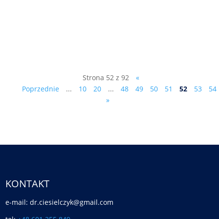
Skalanką odbyło się kolejne spotkanie
zorganizowane przez Antypartię dla
okręgu wyborczego numer 27 - Bielsko
Biała....
Strona 52 z 92
«
Poprzednie
...
10
20
...
48
49
50
51
52
53
54
»
KONTAKT
e-mail: dr.ciesielczyk@gmail.com