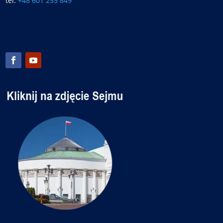
tel:
+48 601 255 849