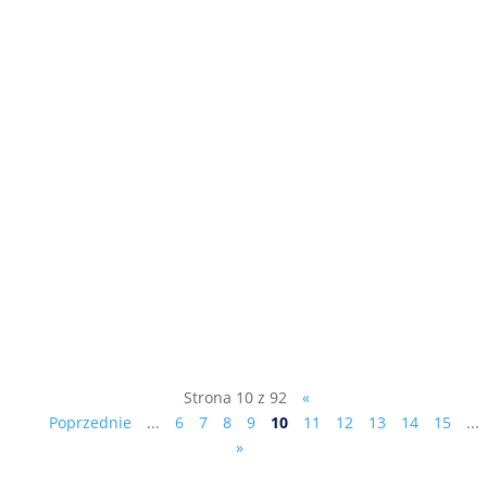
Pierwsze z dziesięciu przykazań
Ciesielczyka : "Zaciskaj pasa, zwiększaj
dochody, ale nie kosztem mieszkańców",
patrz film: ...
Strona 10 z 92
«
Poprzednie
...
6
7
8
9
10
11
12
13
14
15
...
»